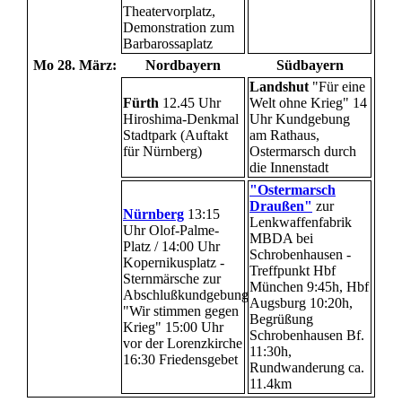
Theatervorplatz,
Demonstration zum
Barbarossaplatz
Mo 28. März:
Nordbayern
Südbayern
Landshut
"Für eine
Fürth
12.45 Uhr
Welt ohne Krieg" 14
Hiroshima-Denkmal
Uhr Kundgebung
Stadtpark (Auftakt
am Rathaus,
für Nürnberg)
Ostermarsch durch
die Innenstadt
"Ostermarsch
Draußen"
zur
Nürnberg
13:15
Lenkwaffenfabrik
Uhr Olof-Palme-
MBDA bei
Platz / 14:00 Uhr
Schrobenhausen -
Kopernikusplatz -
Treffpunkt Hbf
Sternmärsche zur
München 9:45h, Hbf
Abschlußkundgebung
Augsburg 10:20h,
"Wir stimmen gegen
Begrüßung
Krieg" 15:00 Uhr
Schrobenhausen Bf.
vor der Lorenzkirche
11:30h,
16:30 Friedensgebet
Rundwanderung ca.
11.4km