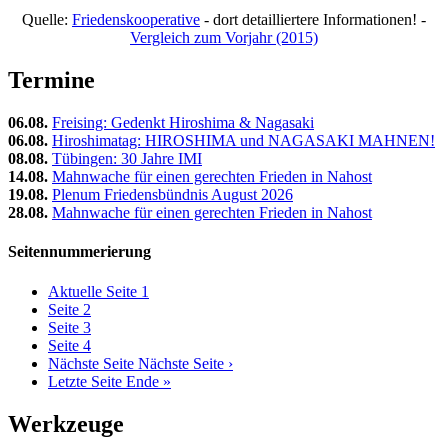
Quelle:
Friedenskooperative
- dort detailliertere Informationen! -
Vergleich zum Vorjahr (2015)
Termine
06.08.
Freising: Gedenkt Hiroshima & Nagasaki
06.08.
Hiroshimatag: HIROSHIMA und NAGASAKI MAHNEN!
08.08.
Tübingen: 30 Jahre IMI
14.08.
Mahnwache für einen gerechten Frieden in Nahost
19.08.
Plenum Friedensbündnis August 2026
28.08.
Mahnwache für einen gerechten Frieden in Nahost
Seitennummerierung
Aktuelle Seite
1
Seite
2
Seite
3
Seite
4
Nächste Seite
Nächste Seite ›
Letzte Seite
Ende »
Werkzeuge