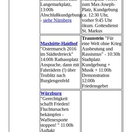
Langemarkplatz,
zum Max-Joseph-
13:00h
Platz, Kundgebung
Abschlußkundgebung
ca. 12:30 Uhr,
-
siehe Nürnberg
vorher 9:45 Uhr
ökum. Gottesdienst
St. Markus
Traunstein
"Für
Maxhütte-Haidhof
eine Welt ohne Krieg
"Ostermarsch 2016
Ausbeutung und
im Städtedreieck"
Rassismus" - 10:30h
14:00h Rathausplatz
Stadtplatz
Ansprache, dann mit
Kundgebung +
Fahrrädern (!) über
Musik + 11:00h
Teublitz nach
Demonstration
Burglengenfeld
12:00h
Friedensgebet
Würzburg
"Gerechtigkeit
schafft Frieden!
Fluchtursachen
bekämpfen -
Waffenexporte
stoppen! " 11:00h
Auftakt