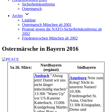
Sicherheitskonferenz
Ostermarsch
Archiv
Linkliste
Ostermarsch München ab 2001
Proteste gegen die NATO-Sicherheitskonferenz ab
2002
Friedenswochen München ab 2002
Ostermärsche in Bayern 2016
Nordbayern
Sa 26. März:
Südbayern
(ergänzt)
Ansbach
"Abzug
Augsburg
Nein zum
jetzt! Damit wir uns
Krieg! Nicht in
nicht länger
unserem Namen!
mitschuldig machen"
10:30h
13:30h "Warm Up"
Friedensgebet St.
vor US-Kaserne
Anna, Ostchor
Katterbach, 15:00h
11:30h Königsplatz,
Kundgebung Martin-
Demo und
Luther-Platz +