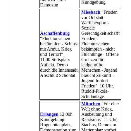
Kundgebung
Demozug
Miesbach
"Frieden
vor Ort statt
Waffenexport -
Soziale
Aschaffenburg
Gerechtigkeit schafft
"Fluchtursachen
Frieden -
bekämpfen - Schluss
Fluchtursachen
mit Armut, Krieg
bekämpfen - nicht
und Terror!"
Flüchtlinge - Offene
11:00 Stiftsplatz
Grenzen für
Auftakt, Demo
leidgeprüfte
durch die Innenstadt,
Menschen - Jugend
Abschluß Schöntal
braucht Zukunft -
Jugend fordert
Frieden", 10 Uhr,
Rudolf-Pikola-
Schulanlage
München
"Für eine
Welt ohne Krieg,
Erlangen
12:00h
Ausbeutung und
Kundgebung
Rassismus" 11 Uhr,
Hugenottenplatz,
Stachus, Demo am
Demonstration zum
Marienplatz vorbei