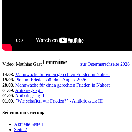
Termine
Video: Matthias Gast
zur Ostermarschseite 2026
14.08.
Mahnwache für einen gerechten Frieden in Nahost
19.08.
Plenum Friedensbündnis August 2026
28.08.
Mahnwache für einen gerechten Frieden in Nahost
01.09.
Antikriegstag I
01.09.
Antikriegstag II
01.09.
"Wie schaffen wir Frieden?" - Antikriegstag III
Seitennummerierung
Aktuelle Seite
1
Seite
2