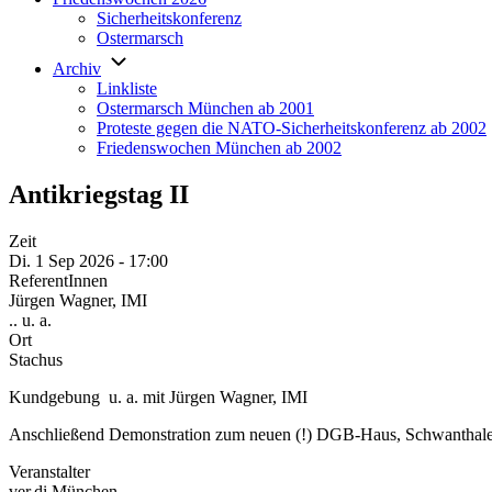
Sicherheitskonferenz
Ostermarsch
Archiv
Linkliste
Ostermarsch München ab 2001
Proteste gegen die NATO-Sicherheitskonferenz ab 2002
Friedenswochen München ab 2002
Antikriegstag II
Zeit
Di. 1 Sep 2026 - 17:00
ReferentInnen
Jürgen Wagner, IMI
.. u. a.
Ort
Stachus
Kundgebung u. a. mit Jürgen Wagner, IMI
Anschließend Demonstration zum neuen (!) DGB-Haus, Schwanthaler
Veranstalter
ver.di München