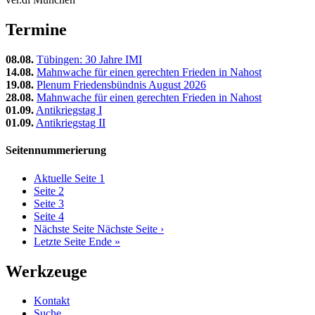
Termine
08.08.
Tübingen: 30 Jahre IMI
14.08.
Mahnwache für einen gerechten Frieden in Nahost
19.08.
Plenum Friedensbündnis August 2026
28.08.
Mahnwache für einen gerechten Frieden in Nahost
01.09.
Antikriegstag I
01.09.
Antikriegstag II
Seitennummerierung
Aktuelle Seite
1
Seite
2
Seite
3
Seite
4
Nächste Seite
Nächste Seite ›
Letzte Seite
Ende »
Werkzeuge
Kontakt
Suche